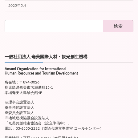
2025年5月
検
索:
一般社団法人 奄美国際人材・観光創生機構
Amami Organization for International
Human Resources and Tourism Development
所在地：〒894-0026
鹿児島県奄美市名瀬港町15-1
本場奄美大島紬会館4F
※理事会設置法人
※事務局設置法人
※委員会設置法人
※地域連携協議会設置法人
「奄美共創推進協議会（設立準備中）」
電話：03-6555-2232（協議会設立準備室 コールセンター）